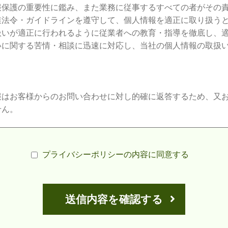
報保護の重要性に鑑み、また業務に従事するすべての者がその
連法令・ガイドラインを遵守して、個人情報を適正に取り扱う
扱いが適正に行われるように従業者への教育・指導を徹底し、
いに関する苦情・相談に迅速に対応し、当社の個人情報の取扱
報はお客様からのお問い合わせに対し的確に返答するため、又
せん。
正、追加、削除
に関して、例外を除き当農園が別途定めた手続きに従って開示
プライバシーポリシーの内容に同意する
。
訂正・追加・削除を請求することができます。
人情報保護の為の管理者を設置し不正アクセス・紛失・破壊・
。