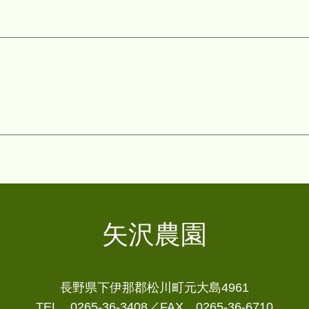
客様の同意なく例外を除き、第三者への提供は行いません。又
務委託先に預託する事があります。及びビジネスパートナーの
する事があります。
守
法令並びにその他関係する規範等を遵守いたします。
矢沢農園
長野県下伊那郡松川町元大島4961
TEL 0265-36-3408／FAX 0265-36-6710