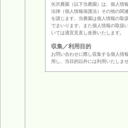
矢沢農園（以下当農園）は、個人情
法律（個人情報保護法）その他の関
を講じます。当農園は個人情報の取
でまいります。また個人情報の取扱
いては適宜見直し改善いたします。
収集／利用目的
お問い合わせに際し収集する個人情
用し、当目的以外には利用いたしま
収集した個人情報の開示、訂
お客様は当農園が収集した個人情報
際開示手数料を頂く場合があります
又、当農園が定めた手続きに従って
安全管理
お客様から収集した個人情報は、個
切な安全管理措置を実施いたします